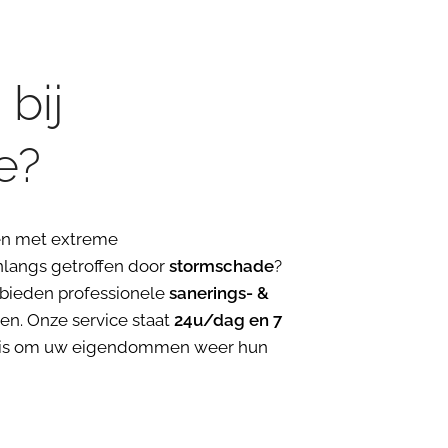
bij
e?
en met extreme
langs getroffen door
stormschade
?
ij bieden professionele
sanerings- &
ren. Onze service staat
24u/dag en 7
el is om uw eigendommen weer hun